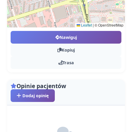
Leaflet
|
© OpenStreetMap
Nawiguj
Kopiuj
Trasa
Opinie pacjentów
Dodaj opinię