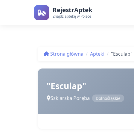
RejestrAptek
Znajdź aptekę w Polsce
Strona główna
Apteki
"Esculap"
"Esculap"
Szklarska Poręba
Dolnośląskie