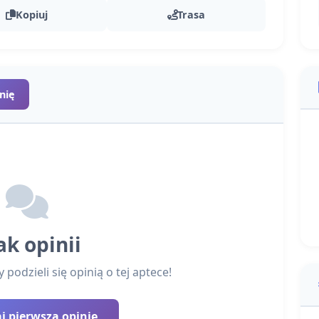
Kopiuj
Trasa
nię
ak opinii
podzieli się opinią o tej aptece!
 pierwszą opinię