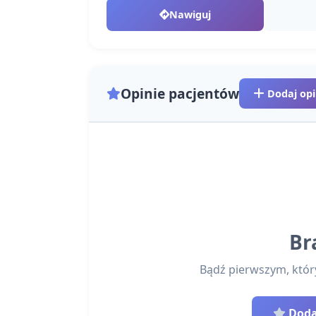
Nawiguj
Opinie pacjentów
Dodaj opi
Br
Bądź pierwszym, który 
Dodaj