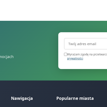
Adres email (wymagany
Wyrażam zgodę na przetwarza
mocjach
prywatności
Nawigacja
Popularne miasta