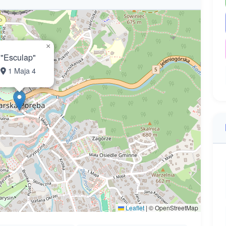
×
"Esculap"
1 Maja 4
Leaflet
|
© OpenStreetMap