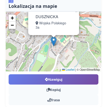
Lokalizacja na mapie
×
DUSZNICKA
+
Wojska Polskiego
−
3a
Leaflet
|
© OpenStreetMap
Nawiguj
Kopiuj
Trasa