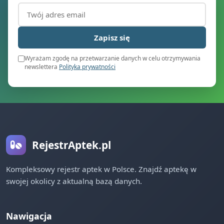
Adres email (wymagany)
Zapisz się
Wyrażam zgodę na przetwarzanie danych w celu otrzymywania
newslettera
Polityka prywatności
RejestrAptek.pl
Kompleksowy rejestr aptek w Polsce. Znajdź aptekę w
swojej okolicy z aktualną bazą danych.
Nawigacja