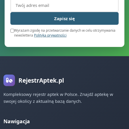
Adres email (wymagany)
Zapisz się
Wyrażam zgodę na przetwarzanie danych w celu otrzymywania
newslettera
Polityka prywatności
RejestrAptek.pl
Kompleksowy rejestr aptek w Polsce. Znajdź aptekę w
swojej okolicy z aktualną bazą danych.
Nawigacja