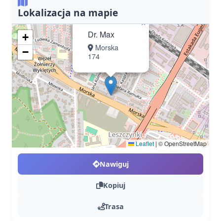
Lokalizacja na mapie
×
Dr. Max
+
Morska
−
174
Leaflet
|
© OpenStreetMap
Nawiguj
Kopiuj
Trasa