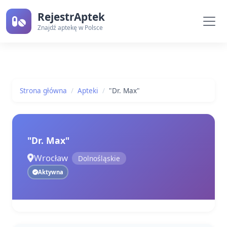
RejestrAptek
Znajdź aptekę w Polsce
Strona główna
Apteki
"Dr. Max"
"Dr. Max"
Wrocław
Dolnośląskie
Aktywna