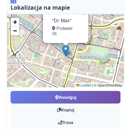
Lokalizacja na mapie
×
"Dr. Max"
+
Podwale
−
36
Leaflet
|
© OpenStreetMap
Nawiguj
Kopiuj
Trasa