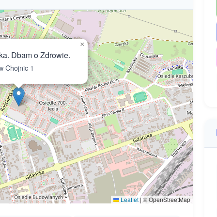
×
a. Dbam o Zdrowie.
 Chojnic 1
Leaflet
|
© OpenStreetMap