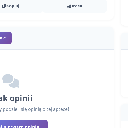
Kopiuj
Trasa
nię
ak opinii
podzieli się opinią o tej aptece!
 pierwszą opinię