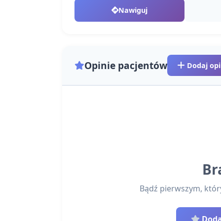
Nawiguj
Opinie pacjentów
Dodaj opi
Br
Bądź pierwszym, który 
Dodaj