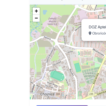
+
−
DOZ Aptek
Obrońców