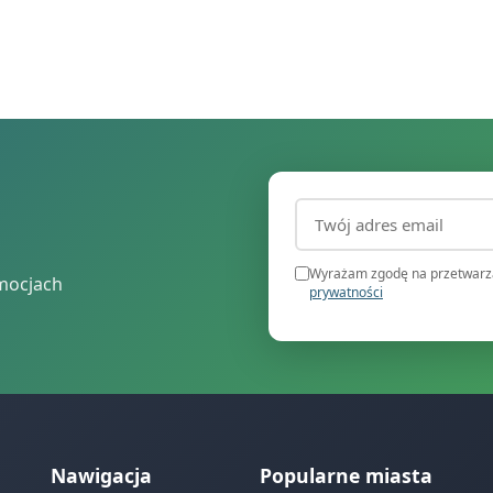
Adres email (wymagany
Wyrażam zgodę na przetwarza
mocjach
prywatności
Nawigacja
Popularne miasta