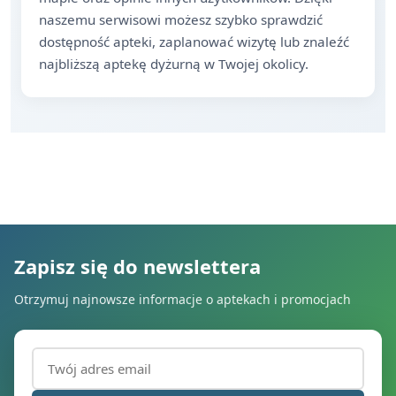
naszemu serwisowi możesz szybko sprawdzić
dostępność apteki, zaplanować wizytę lub znaleźć
najbliższą aptekę dyżurną w Twojej okolicy.
Zapisz się do newslettera
Otrzymuj najnowsze informacje o aptekach i promocjach
Adres email (wymagany)