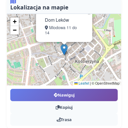
Lokalizacja na mapie
×
Dom Leków
+
Miodowa 11 do
−
14
Leaflet
|
© OpenStreetMap
Nawiguj
Kopiuj
Trasa