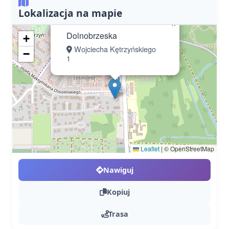
Lokalizacja na mapie
×
Dolnobrzeska
+
Wojciecha Kętrzyńskiego
−
1
Leaflet
|
© OpenStreetMap
Nawiguj
Kopiuj
Trasa