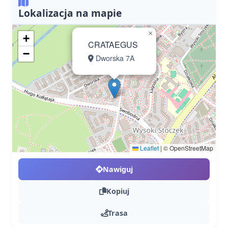
Lokalizacja na mapie
×
+
CRATAEGUS
−
Dworska 7A
Leaflet
|
© OpenStreetMap
Nawiguj
Kopiuj
Trasa