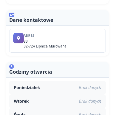
Dane kontaktowe
ADRES
83
32-724 Lipnica Murowana
Godziny otwarcia
Poniedziałek
Brak danych
Wtorek
Brak danych
Środa
Brak danych