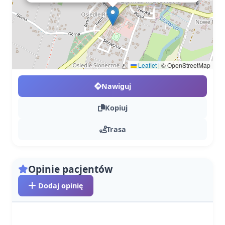
Leaflet
|
© OpenStreetMap
Nawiguj
Kopiuj
Trasa
Opinie pacjentów
Dodaj opinię