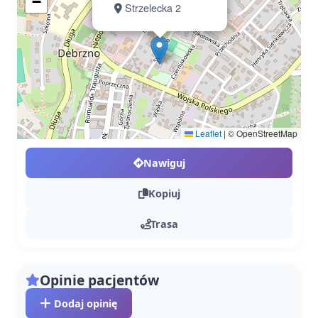
−
Strzelecka 2
Leaflet
|
© OpenStreetMap
Nawiguj
Kopiuj
Trasa
Opinie pacjentów
Dodaj opinię