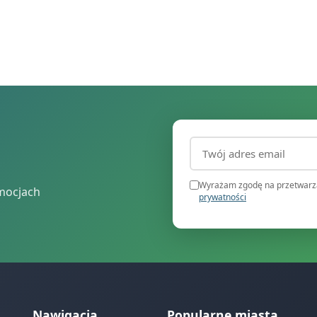
Adres email (wymagany
Wyrażam zgodę na przetwarza
mocjach
prywatności
Nawigacja
Popularne miasta