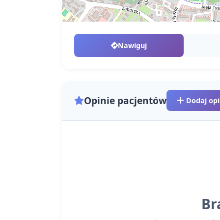
Nawiguj
Opinie pacjentów
Dodaj opi
Br