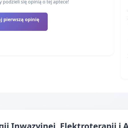
podzieli się opinią o tej aptece!
 pierwszą opinię
i Inwazyjnej, Elektroterapii i 