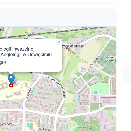
×
logii Inwazyjnej,
 i Angiologii w Oświęcimiu
gi 4