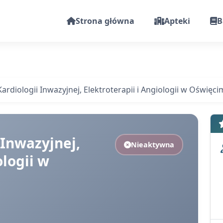
Strona główna
Apteki
B
rdiologii Inwazyjnej, Elektroterapii i Angiologii w Oświęci
 Inwazyjnej,
Nieaktywna
ologii w