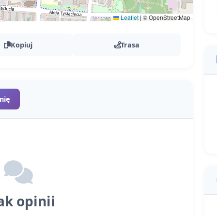
Leaflet
|
© OpenStreetMap
Kopiuj
Trasa
nię
ak opinii