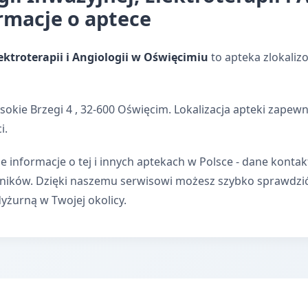
rmacje o aptece
ektroterapii i Angiologii w Oświęcimiu
to apteka zlokali
sokie Brzegi 4 , 32-600 Oświęcim. Lokalizacja apteki zape
i.
e informacje o tej i innych aptekach w Polsce - dane kontak
wników. Dzięki naszemu serwisowi możesz szybko sprawdzi
dyżurną w Twojej okolicy.