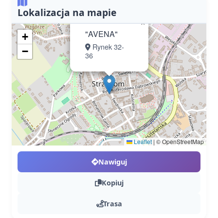
Lokalizacja na mapie
×
"AVENA"
+
Rynek 32-
−
36
Leaflet
|
© OpenStreetMap
Nawiguj
Kopiuj
Trasa