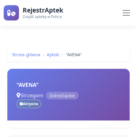
RejestrAptek
Znajdź aptekę w Polsce
Strona główna
Apteki
"AVENA"
"AVENA"
Strzegom
Dolnośląskie
Aktywna