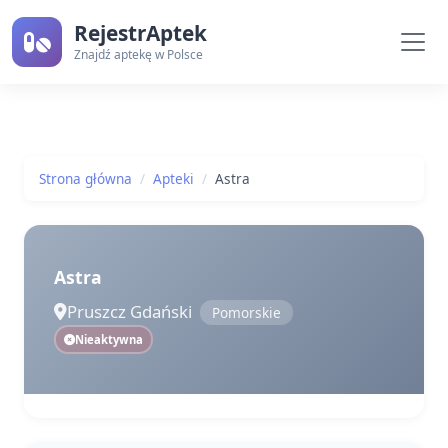
RejestrAptek
Znajdź aptekę w Polsce
Strona główna
Apteki
Astra
Astra
Pruszcz Gdański
Pomorskie
Nieaktywna