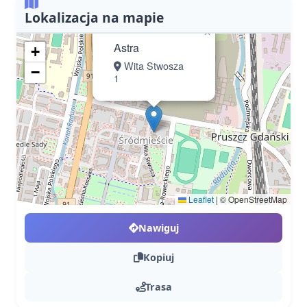
Lokalizacja na mapie
×
Astra
+
Wita Stwosza
−
1
Leaflet
|
© OpenStreetMap
Nawiguj
Kopiuj
Trasa