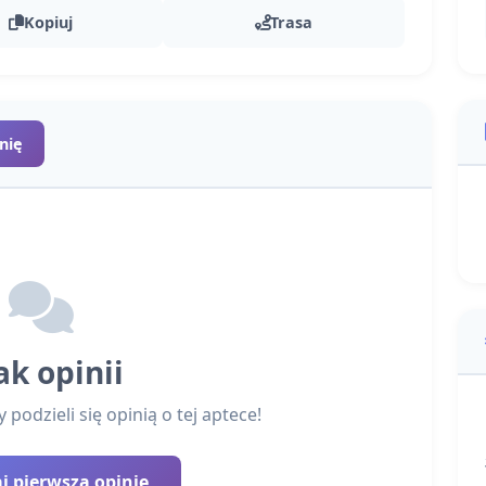
Kopiuj
Trasa
nię
ak opinii
podzieli się opinią o tej aptece!
 pierwszą opinię