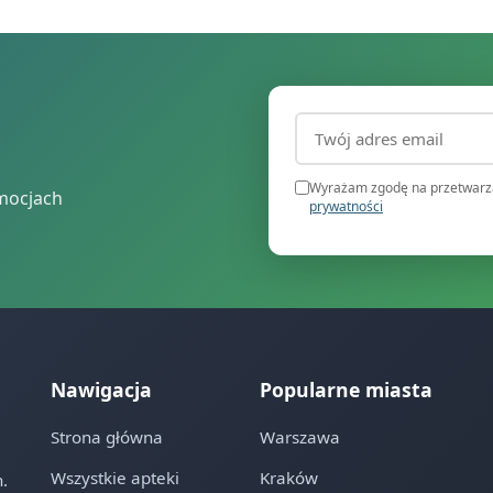
Adres email (wymagany
Wyrażam zgodę na przetwarza
mocjach
prywatności
Nawigacja
Popularne miasta
Strona główna
Warszawa
Wszystkie apteki
Kraków
.