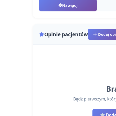
Nawiguj
Opinie pacjentów
Dodaj opi
Br
Bądź pierwszym, który 
Dodaj