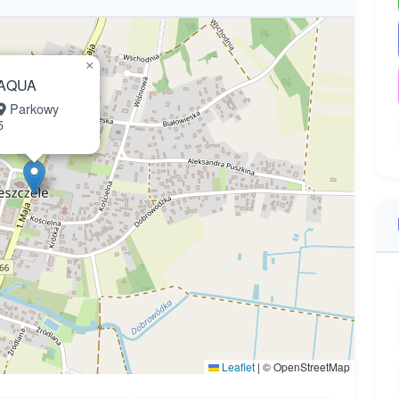
×
AQUA
Parkowy
5
Leaflet
|
© OpenStreetMap