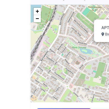
+
−
APT
Bi