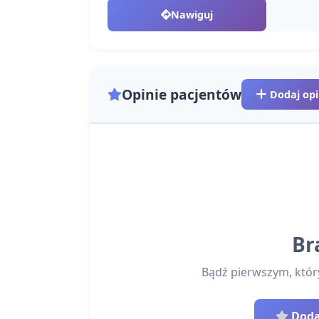
Nawiguj
Opinie pacjentów
Dodaj opi
Br
Bądź pierwszym, który 
Dodaj