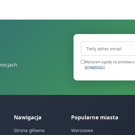
Adres email (wymagany
Wyrażam zgodę na przetwarza
mocjach
prywatności
Nawigacja
Popularne miasta
Strona główna
Warszawa