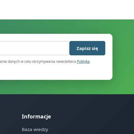
)
Zapisz się
nie danych w celu otrzymywania newslettera
Polityka
Informacje
Baza wiedzy