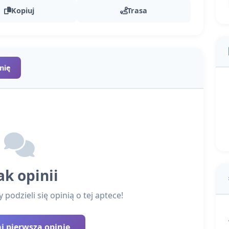
Kopiuj
Trasa
nię
ak opinii
podzieli się opinią o tej aptece!
 pierwszą opinię