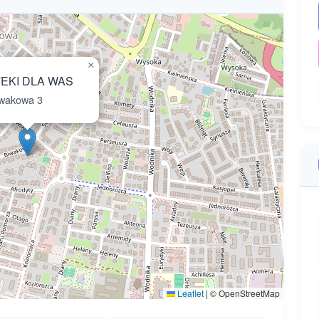
×
EKI DLA WAS
wakowa 3
Leaflet
|
© OpenStreetMap