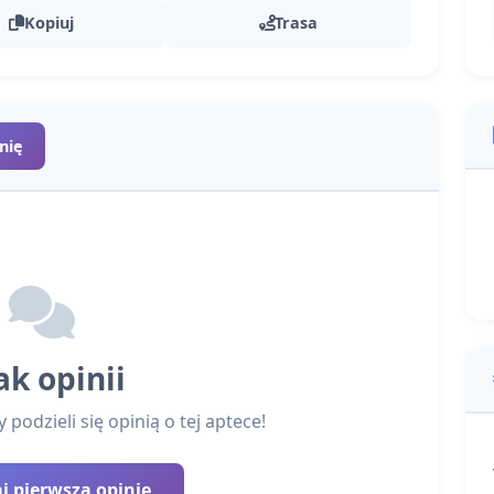
Kopiuj
Trasa
nię
ak opinii
podzieli się opinią o tej aptece!
 pierwszą opinię