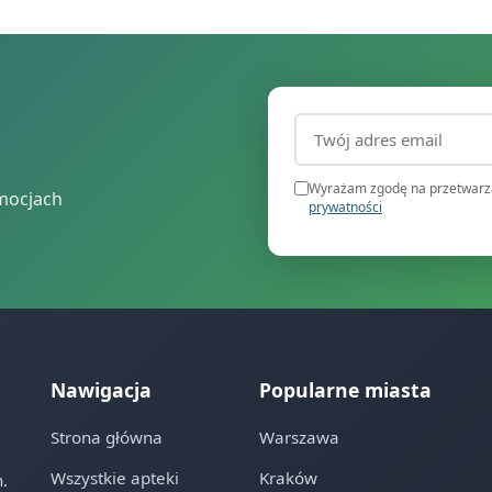
Adres email (wymagany
Wyrażam zgodę na przetwarza
mocjach
prywatności
Nawigacja
Popularne miasta
Strona główna
Warszawa
Wszystkie apteki
Kraków
.