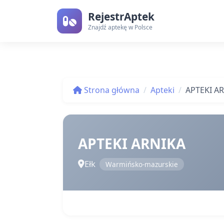
RejestrAptek
Znajdź aptekę w Polsce
Strona główna
Apteki
APTEKI A
APTEKI ARNIKA
Ełk
Warmińsko-mazurskie