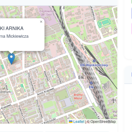
×
KI ARNIKA
a Mickiewicza
Leaflet
|
© OpenStreetMap