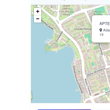
+
−
APTE
Adam
19