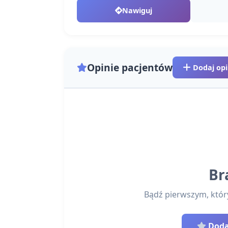
Nawiguj
Opinie pacjentów
Dodaj opi
Br
Bądź pierwszym, który 
Dodaj