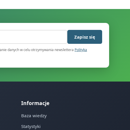
)
Zapisz się
nie danych w celu otrzymywania newslettera
Polityka
Informacje
Baza wiedzy
Statystyki