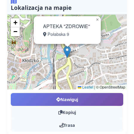
Lokalizacja na mapie
×
+
APTEKA "ZDROWIE"
−
Połabska 9
Leaflet
|
© OpenStreetMap
Nawiguj
Kopiuj
Trasa