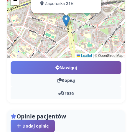
−
Zaporoska 31B
Leaflet
|
© OpenStreetMap
Nawiguj
Kopiuj
Trasa
Opinie pacjentów
Dodaj opinię