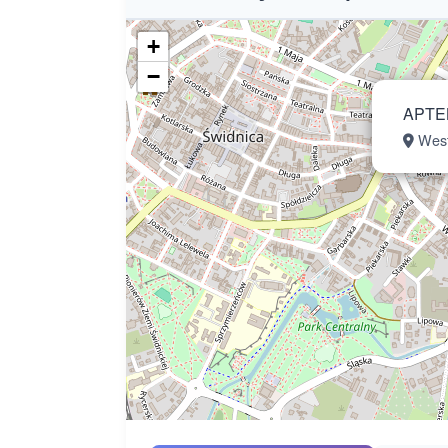
+
−
APTE
West