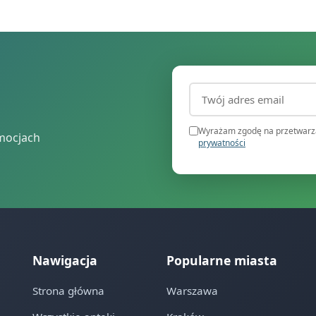
Adres email (wymagany
Wyrażam zgodę na przetwarza
mocjach
prywatności
Nawigacja
Popularne miasta
Strona główna
Warszawa