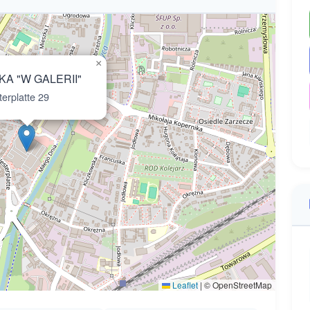
×
KA "W GALERII"
erplatte 29
Leaflet
|
© OpenStreetMap