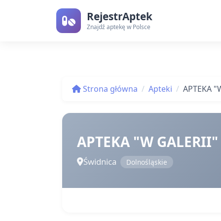
RejestrAptek
Znajdź aptekę w Polsce
Strona główna
Apteki
APTEKA "W
APTEKA "W GALERII"
Świdnica
Dolnośląskie