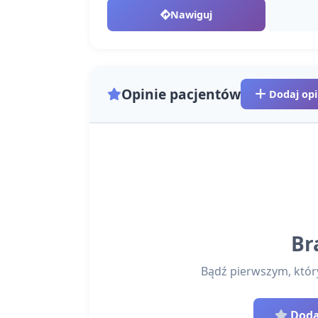
Nawiguj
Opinie pacjentów
Dodaj opi
Br
Bądź pierwszym, który 
Dodaj