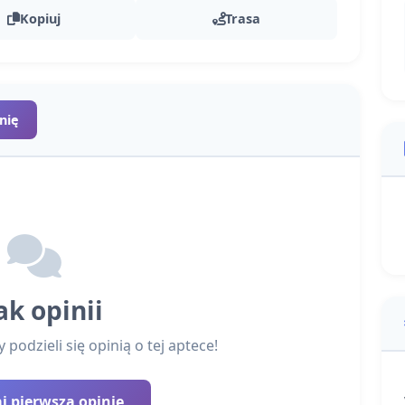
Kopiuj
Trasa
nię
ak opinii
podzieli się opinią o tej aptece!
 pierwszą opinię