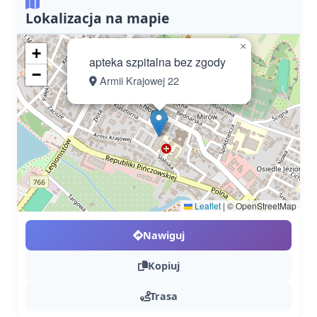
Lokalizacja na mapie
×
+
apteka szpitalna bez zgody
−
Armii Krajowej 22
Leaflet
|
© OpenStreetMap
Nawiguj
Kopiuj
Trasa