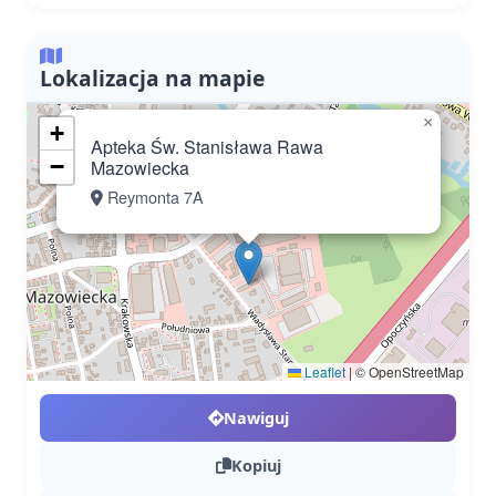
Lokalizacja na mapie
×
+
Apteka Św. Stanisława Rawa
−
Mazowiecka
Reymonta 7A
Leaflet
|
© OpenStreetMap
Nawiguj
Kopiuj