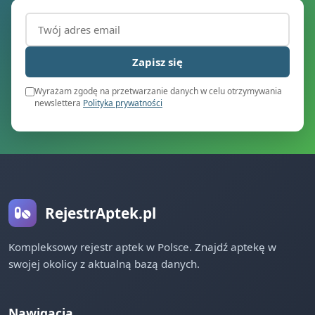
Adres email (wymagany)
Zapisz się
Wyrażam zgodę na przetwarzanie danych w celu otrzymywania
newslettera
Polityka prywatności
RejestrAptek.pl
Kompleksowy rejestr aptek w Polsce. Znajdź aptekę w
swojej okolicy z aktualną bazą danych.
Nawigacja