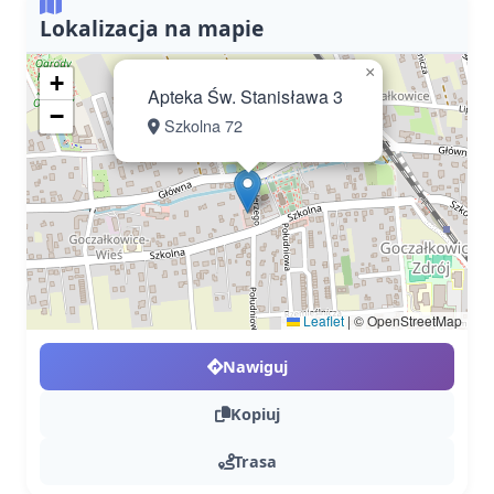
Lokalizacja na mapie
×
+
Apteka Św. Stanisława 3
−
Szkolna 72
Leaflet
|
© OpenStreetMap
Nawiguj
Kopiuj
Trasa