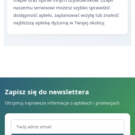
mapie oraz opinie innych użytkowników. Dzięki
naszemu serwisowi możesz szybko sprawdzić
dostępność apteki, zaplanować wizytę lub znaleźć
najbliższą aptekę dyżurną w Twojej okolicy.
Zapisz się do newslettera
Otrzymuj najnowsze informacje o aptekach i promocjach
Adres email (wymagany)