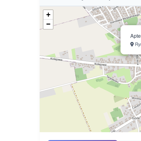
+
−
Apte
Ry