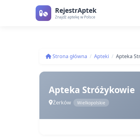
RejestrAptek
Znajdź aptekę w Polsce
Strona główna
Apteki
Apteka St
Apteka Stróżykowie
Żerków
Wielkopolskie