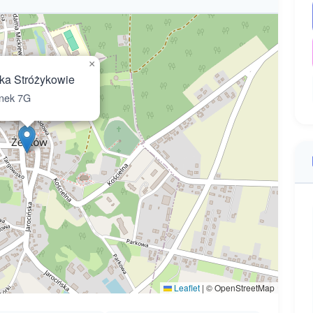
×
ka Stróżykowie
nek 7G
Leaflet
|
© OpenStreetMap