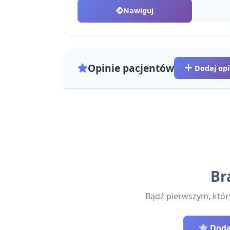
Nawiguj
Opinie pacjentów
Dodaj opi
Br
Bądź pierwszym, który 
Dodaj