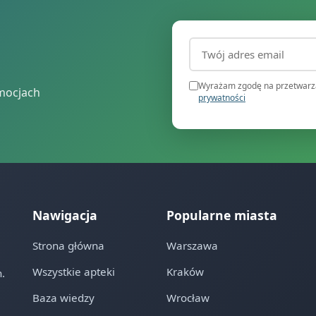
Adres email (wymagany
Wyrażam zgodę na przetwarza
mocjach
prywatności
Nawigacja
Popularne miasta
Strona główna
Warszawa
Wszystkie apteki
Kraków
.
Baza wiedzy
Wrocław