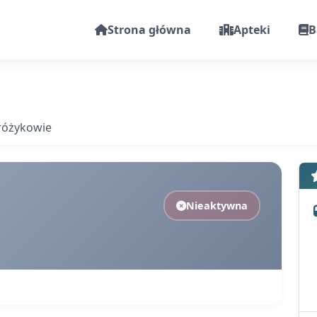
Strona główna
Apteki
B
różykowie
Nieaktywna