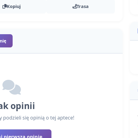
Kopiuj
Trasa
nię
ak opinii
podzieli się opinią o tej aptece!
 pierwszą opinię