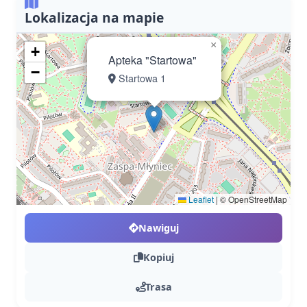
Lokalizacja na mapie
×
+
Apteka "Startowa"
−
Startowa 1
Leaflet
|
© OpenStreetMap
Nawiguj
Kopiuj
Trasa