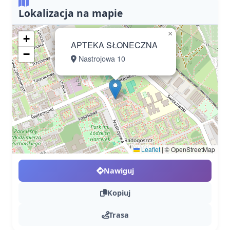
Lokalizacja na mapie
×
+
APTEKA SŁONECZNA
−
Nastrojowa 10
Leaflet
|
© OpenStreetMap
Nawiguj
Kopiuj
Trasa