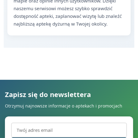
mapie oraz opinie innych użytkowników. Dzięki
naszemu serwisowi możesz szybko sprawdzić
dostępność apteki, zaplanować wizytę lub znaleźć
najbliższą aptekę dyżurną w Twojej okolicy.
Zapisz się do newslettera
Otrzymuj najnowsze informacje o aptekach i promocjach
Adres email (wymagany)