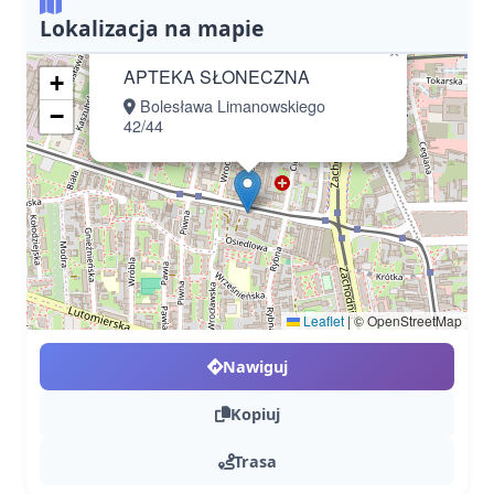
Lokalizacja na mapie
×
APTEKA SŁONECZNA
+
Bolesława Limanowskiego
−
42/44
Leaflet
|
© OpenStreetMap
Nawiguj
Kopiuj
Trasa