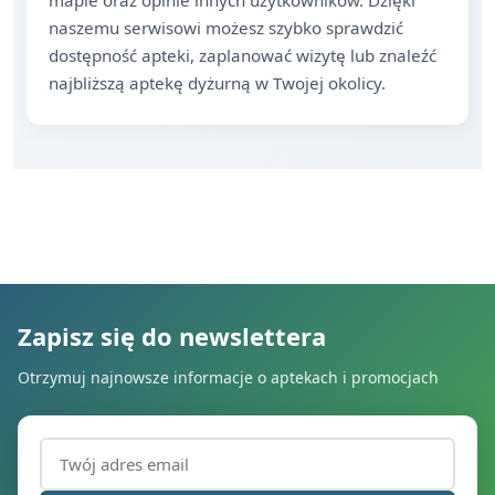
mapie oraz opinie innych użytkowników. Dzięki
naszemu serwisowi możesz szybko sprawdzić
dostępność apteki, zaplanować wizytę lub znaleźć
najbliższą aptekę dyżurną w Twojej okolicy.
Zapisz się do newslettera
Otrzymuj najnowsze informacje o aptekach i promocjach
Adres email (wymagany)