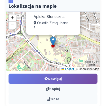
Lokalizacja na mapie
×
Apteka Słoneczna
+
Osiedle Złotej Jesieni
−
1
Leaflet
|
© OpenStreetMap
Nawiguj
Kopiuj
Trasa