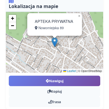
Lokalizacja na mapie
×
+
APTEKA PRYWATNA
−
Nowomiejska 89
Leaflet
|
© OpenStreetMap
Nawiguj
Kopiuj
Trasa