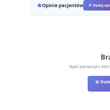
Opinie pacjentów
Dodaj opi
Br
Bądź pierwszym, który 
Dodaj