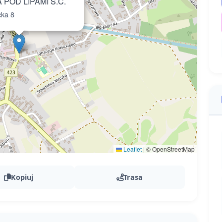
 POD LIPAMI S.C.
cka 8
Leaflet
|
© OpenStreetMap
Kopiuj
Trasa