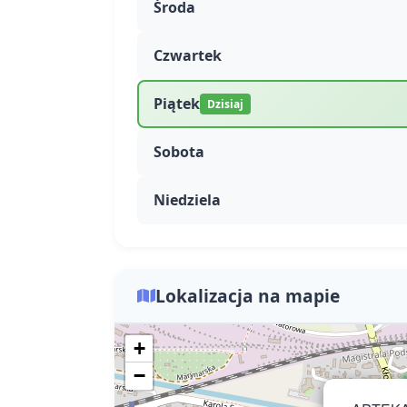
Środa
Czwartek
Piątek
Dzisiaj
Sobota
Niedziela
Lokalizacja na mapie
+
−