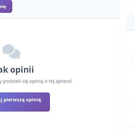
nię
ak opinii
podzieli się opinią o tej aptece!
 pierwszą opinię