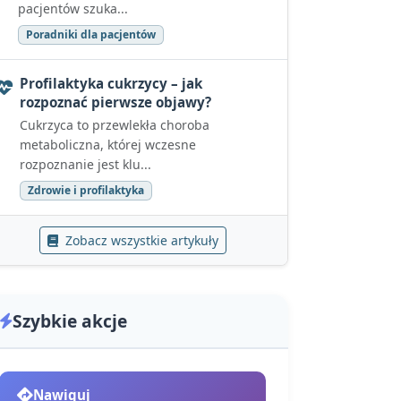
pacjentów szuka...
Poradniki dla pacjentów
Profilaktyka cukrzycy – jak
rozpoznać pierwsze objawy?
Cukrzyca to przewlekła choroba
metaboliczna, której wczesne
rozpoznanie jest klu...
Zdrowie i profilaktyka
Zobacz wszystkie artykuły
Szybkie akcje
Nawiguj