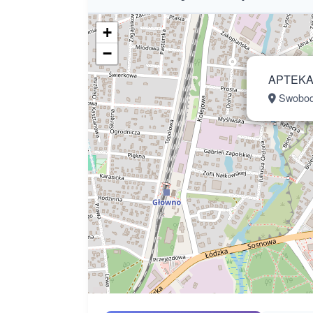
+
−
APTEKA
Swobod