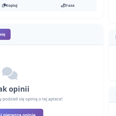
Kopiuj
Trasa
nię
ak opinii
podzieli się opinią o tej aptece!
 pierwszą opinię