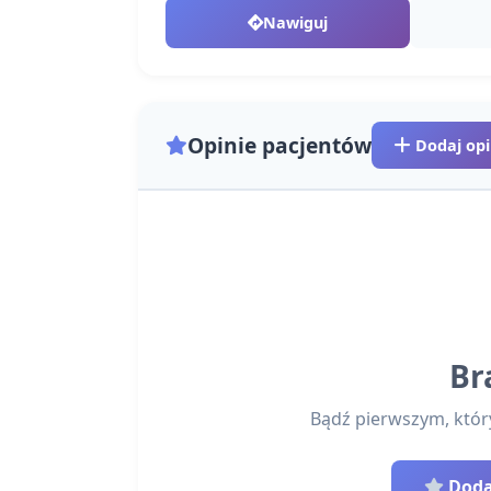
Nawiguj
Opinie pacjentów
Dodaj opi
Br
Bądź pierwszym, który 
Dodaj