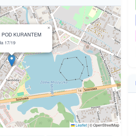
×
 POD KURANTEM
a 17/19
Leaflet
|
© OpenStreetMap