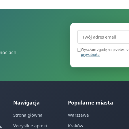
Adres email (wymagany
Wyrażam zgodę na przetwarza
mocjach
prywatności
Nawigacja
Popularne miasta
Strona główna
Warszawa
Wszystkie apteki
Kraków
.