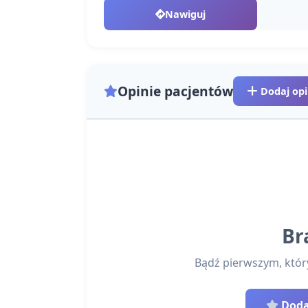
Nawiguj
Opinie pacjentów
Dodaj opi
Br
Bądź pierwszym, który 
Dodaj