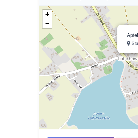
+
−
Apte
Sta