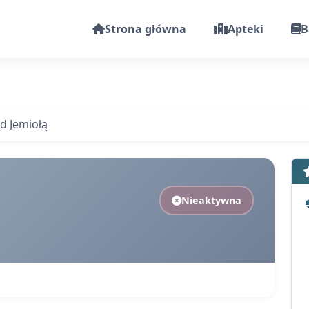
Strona główna
Apteki
B
d Jemiołą
Nieaktywna