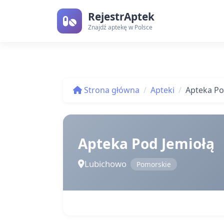
RejestrAptek
Znajdź aptekę w Polsce
Strona główna
Apteki
Apteka Po
Apteka Pod Jemiołą
Lubichowo
Pomorskie