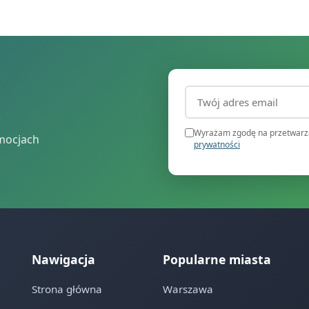
Adres email (wymagany
Wyrażam zgodę na przetwarza
mocjach
prywatności
Nawigacja
Popularne miasta
Strona główna
Warszawa