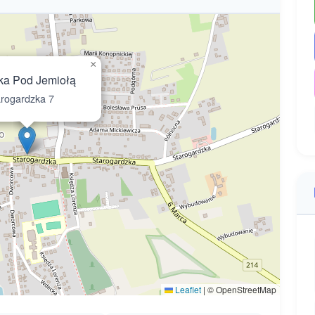
×
ka Pod Jemiołą
rogardzka 7
Leaflet
|
© OpenStreetMap