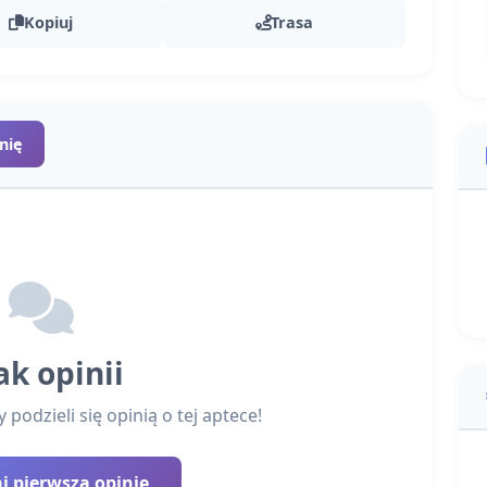
Kopiuj
Trasa
nię
ak opinii
podzieli się opinią o tej aptece!
 pierwszą opinię