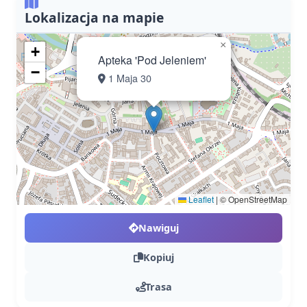
Lokalizacja na mapie
×
+
Apteka 'Pod Jeleniem'
−
1 Maja 30
Leaflet
|
© OpenStreetMap
Nawiguj
Kopiuj
Trasa