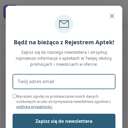
RejestrAptek
Znajdź aptekę w Polsce
Bądź na bieżąco z Rejestrem Aptek!
Strona główna
Apteki
Apteka "Pod Aniołem"
Zapisz się do naszego newslettera i otrzymuj
najnowsze informacje o aptekach w Twojej okolicy,
promocjach i nowościach w ofercie.
Adres email (wymagany)
Apteka "Pod Aniołem"
Wieluń
łódzkie
Wyrażam zgodę na przetwarzanie moich danych
Nieaktywna
osobowych w celu otrzymywania newslettera zgodnie z
(otwiera się w nowej karcie)
polityką prywatności
.
Zapisz się do newslettera