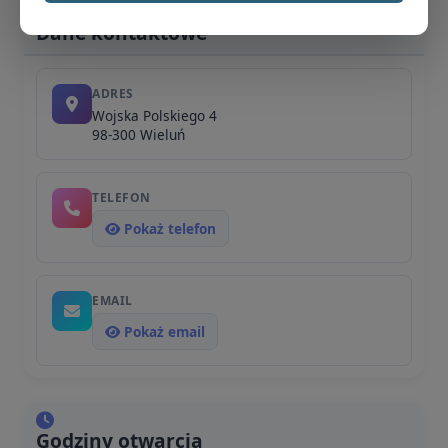
Dane kontaktowe
ADRES
Wojska Polskiego 4
98-300 Wieluń
TELEFON
Pokaż telefon
EMAIL
Pokaż email
Godziny otwarcia