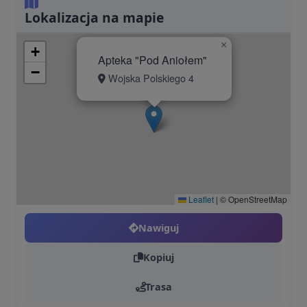
Lokalizacja na mapie
×
+
Apteka "Pod Aniołem"
−
Wojska Polskiego 4
Leaflet
|
© OpenStreetMap
Nawiguj
Kopiuj
Trasa