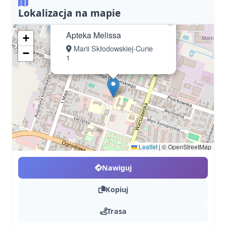
Lokalizacja na mapie
×
Apteka Melissa
+
Marii Skłodowskiej-Curie
−
1
Leaflet
|
© OpenStreetMap
Nawiguj
Kopiuj
Trasa