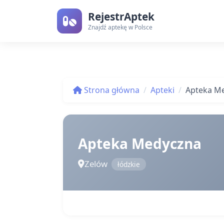
RejestrAptek
Znajdź aptekę w Polsce
Strona główna
Apteki
Apteka M
Apteka Medyczna
Zelów
łódzkie