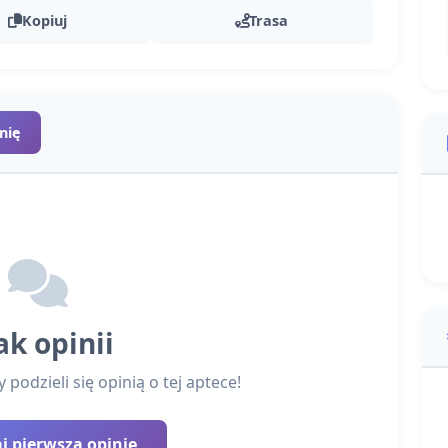
Kopiuj
Trasa
nię
ak opinii
podzieli się opinią o tej aptece!
 pierwszą opinię