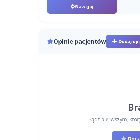
Nawiguj
Opinie pacjentów
Dodaj opi
Br
Bądź pierwszym, który 
Dodaj