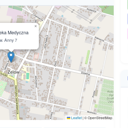
×
eka Medyczna
. Anny 7
Leaflet
|
© OpenStreetMap