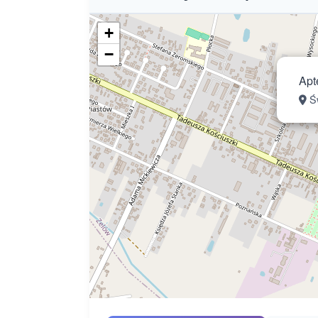
+
−
Apt
Św