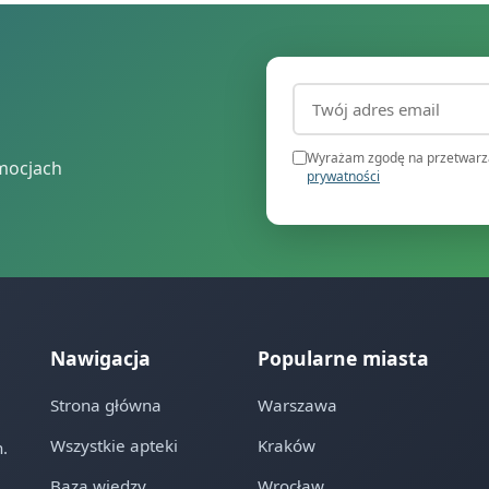
Adres email (wymagany
Wyrażam zgodę na przetwarza
mocjach
prywatności
Nawigacja
Popularne miasta
Strona główna
Warszawa
Wszystkie apteki
Kraków
.
Baza wiedzy
Wrocław