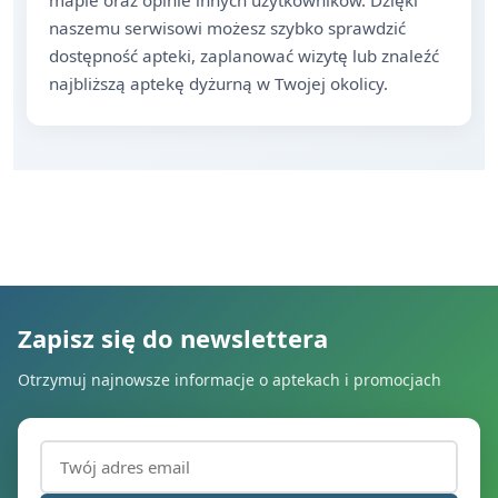
mapie oraz opinie innych użytkowników. Dzięki
naszemu serwisowi możesz szybko sprawdzić
dostępność apteki, zaplanować wizytę lub znaleźć
najbliższą aptekę dyżurną w Twojej okolicy.
Zapisz się do newslettera
Otrzymuj najnowsze informacje o aptekach i promocjach
Adres email (wymagany)