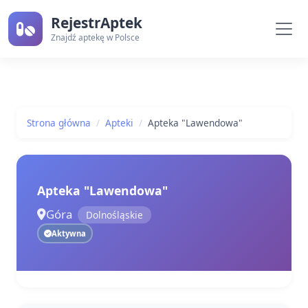
RejestrAptek
Znajdź aptekę w Polsce
Strona główna
Apteki
Apteka "Lawendowa"
Apteka "Lawendowa"
Góra
Dolnośląskie
Aktywna