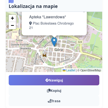
Lokalizacja na mapie
×
Apteka "Lawendowa"
+
Plac Bolesława Chrobrego
−
21
Leaflet
|
© OpenStreetMap
Nawiguj
Kopiuj
Trasa