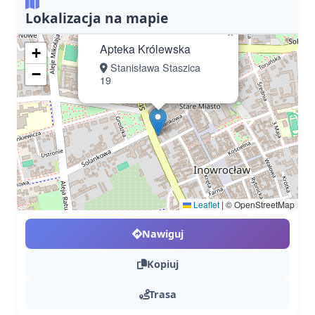
Lokalizacja na mapie
×
Apteka Królewska
+
Stanisława Staszica
−
19
Leaflet
|
© OpenStreetMap
Nawiguj
Kopiuj
Trasa