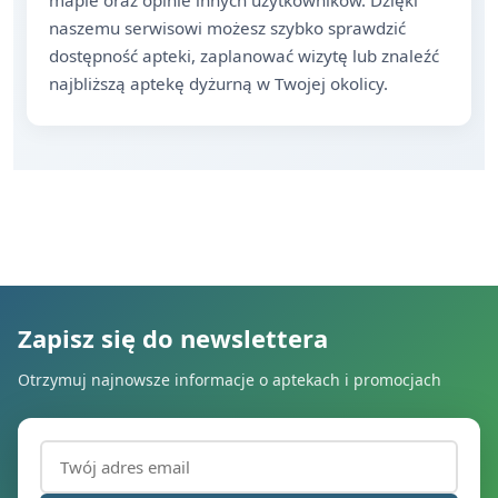
mapie oraz opinie innych użytkowników. Dzięki
naszemu serwisowi możesz szybko sprawdzić
dostępność apteki, zaplanować wizytę lub znaleźć
najbliższą aptekę dyżurną w Twojej okolicy.
Zapisz się do newslettera
Otrzymuj najnowsze informacje o aptekach i promocjach
Adres email (wymagany)