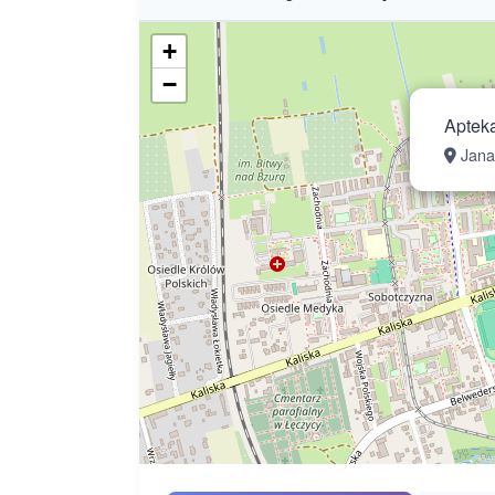
+
−
Aptek
Jana