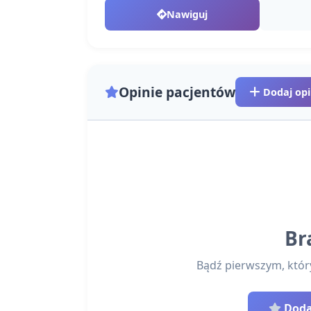
Nawiguj
Opinie pacjentów
Dodaj opi
Br
Bądź pierwszym, który 
Dodaj