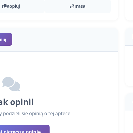
Kopiuj
Trasa
nię
ak opinii
podzieli się opinią o tej aptece!
 pierwszą opinię