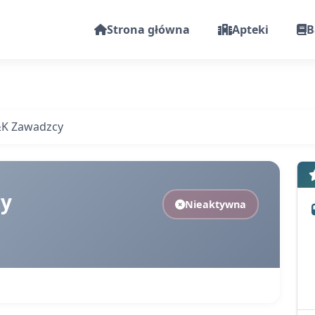
Strona główna
Apteki
B
&K Zawadzcy
cy
Nieaktywna