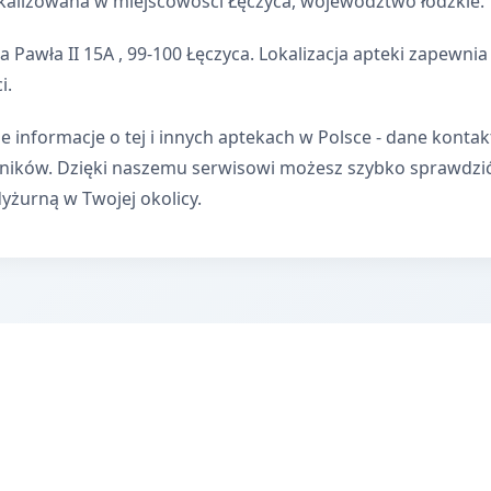
kalizowana w miejscowości Łęczyca, województwo łódzkie.
a Pawła II 15A , 99-100 Łęczyca. Lokalizacja apteki zapew
i.
e informacje o tej i innych aptekach w Polsce - dane kontak
wników. Dzięki naszemu serwisowi możesz szybko sprawdzi
dyżurną w Twojej okolicy.