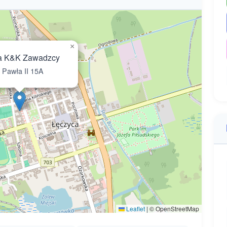
×
a K&K Zawadzcy
 Pawła II 15A
Leaflet
|
© OpenStreetMap