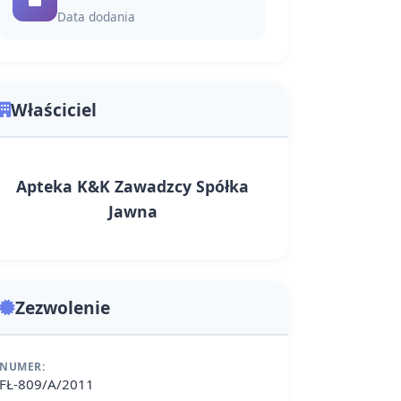
Data dodania
Właściciel
Apteka K&K Zawadzcy Spółka
Jawna
Zezwolenie
NUMER:
FŁ-809/A/2011