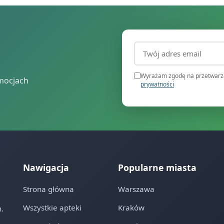
Adres email (wymagany
Wyrażam zgodę na przetwarza
mocjach
prywatności
Nawigacja
Popularne miasta
Strona główna
Warszawa
Wszystkie apteki
Kraków
.