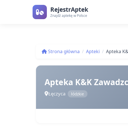
RejestrAptek
Znajdź aptekę w Polsce
Strona główna
Apteki
Apteka K
Apteka K&K Zawadz
Łęczyca
łódzkie