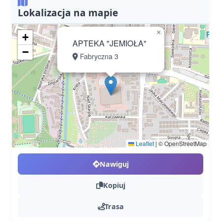
Lokalizacja na mapie
×
+
APTEKA "JEMIOŁA"
−
Fabryczna 3
Leaflet
|
© OpenStreetMap
Nawiguj
Kopiuj
Trasa