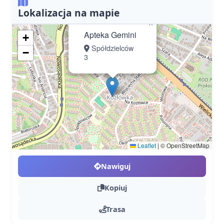
Lokalizacja na mapie
×
Apteka Gemini
+
Spółdzielców
−
3
Leaflet
|
© OpenStreetMap
Nawiguj
Kopiuj
Trasa