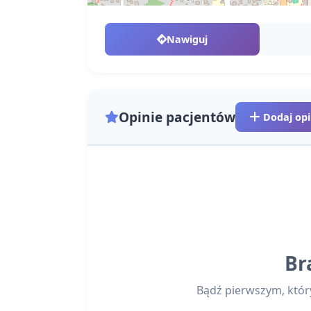
Nawiguj
Opinie pacjentów
Dodaj opi
Br
Bądź pierwszym, który 