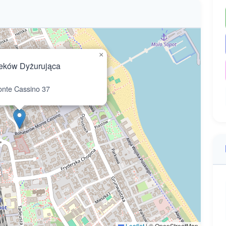
×
eków Dyżurująca
nte Cassino 37
Leaflet
|
© OpenStreetMap