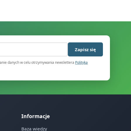
)
Zapisz się
nie danych w celu otrzymywania newslettera
Polityka
Informacje
Baza wiedzy