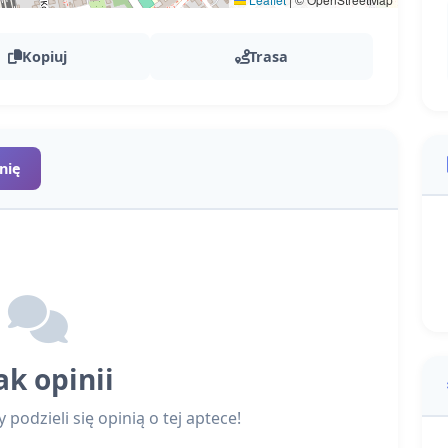
Kopiuj
Trasa
nię
ak opinii
podzieli się opinią o tej aptece!