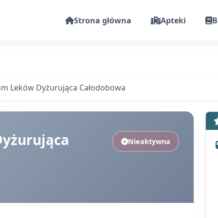
Strona główna
Apteki
B
om Leków Dyżurująca Całodobowa
yżurująca
Nieaktywna