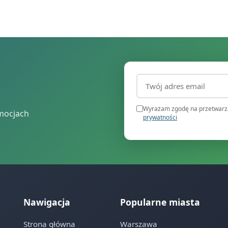
Adres email (wymagany
Wyrażam zgodę na przetwarza
mocjach
prywatności
Nawigacja
Popularne miasta
Strona główna
Warszawa