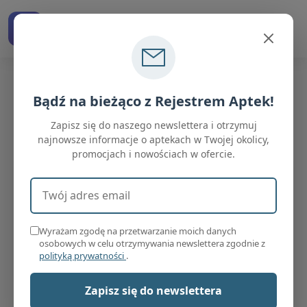
RejestrAptek
Znajdź aptekę w Polsce
Bądź na bieżąco z Rejestrem Aptek!
Strona główna
Apteki
"Apteka Codzienna"
Zapisz się do naszego newslettera i otrzymuj
najnowsze informacje o aptekach w Twojej okolicy,
promocjach i nowościach w ofercie.
Adres email (wymagany)
"Apteka Codzienna"
Starachowice
świętokrzyskie
Wyrażam zgodę na przetwarzanie moich danych
Aktywna
osobowych w celu otrzymywania newslettera zgodnie z
(otwiera się w nowej karcie)
polityką prywatności
.
Zapisz się do newslettera