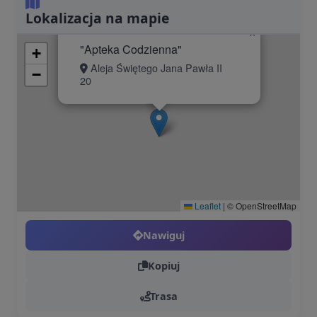
Lokalizacja na mapie
×
"Apteka Codzienna"
+
Aleja Świętego Jana Pawła II
−
20
Leaflet
|
© OpenStreetMap
Nawiguj
Kopiuj
Trasa