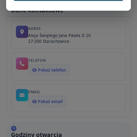
Dane kontaktowe
ADRES
Aleja Świętego Jana Pawła II 20
27-200 Starachowice
TELEFON
Pokaż telefon
EMAIL
Pokaż email
Godziny otwarcia