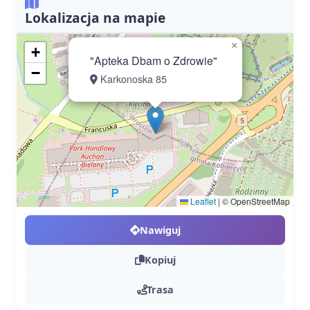
Lokalizacja na mapie
×
+
"Apteka Dbam o Zdrowie"
−
Karkonoska 85
Leaflet
|
© OpenStreetMap
Nawiguj
Kopiuj
Trasa