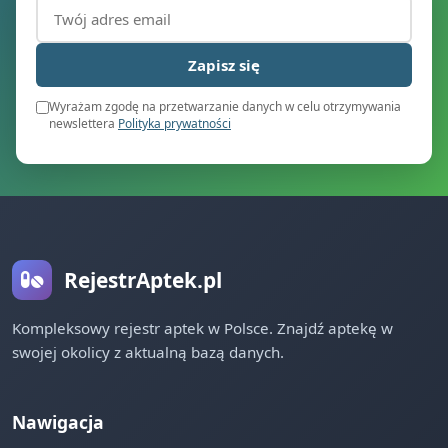
Adres email (wymagany)
Zapisz się
Wyrażam zgodę na przetwarzanie danych w celu otrzymywania
newslettera
Polityka prywatności
RejestrAptek.pl
Kompleksowy rejestr aptek w Polsce. Znajdź aptekę w
swojej okolicy z aktualną bazą danych.
Nawigacja