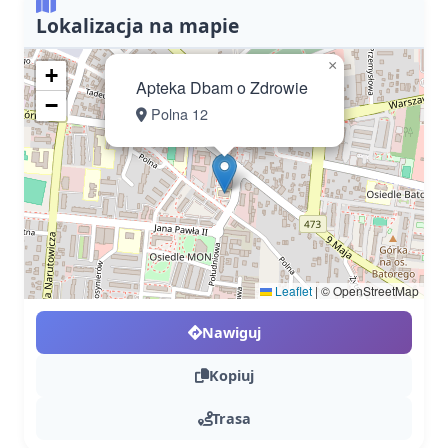
Lokalizacja na mapie
×
+
Apteka Dbam o Zdrowie
−
Polna 12
Leaflet
|
© OpenStreetMap
Nawiguj
Kopiuj
Trasa