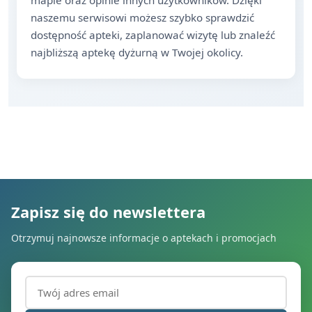
mapie oraz opinie innych użytkowników. Dzięki
naszemu serwisowi możesz szybko sprawdzić
dostępność apteki, zaplanować wizytę lub znaleźć
najbliższą aptekę dyżurną w Twojej okolicy.
Zapisz się do newslettera
Otrzymuj najnowsze informacje o aptekach i promocjach
Adres email (wymagany)