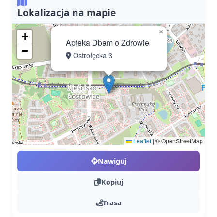
Lokalizacja na mapie
×
+
Apteka Dbam o Zdrowie
−
Ostrołęcka 3
Leaflet
|
© OpenStreetMap
Nawiguj
Kopiuj
Trasa