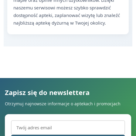
mapie oraz opinie innych użytkowników. Dzięki
naszemu serwisowi możesz szybko sprawdzić
dostępność apteki, zaplanować wizytę lub znaleźć
najbliższą aptekę dyżurną w Twojej okolicy.
Zapisz się do newslettera
Otrzymuj najnowsze informacje o aptekach i promocjach
Adres email (wymagany)