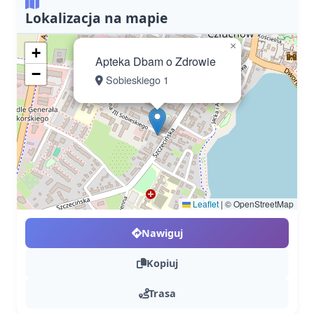
Lokalizacja na mapie
×
+
Apteka Dbam o Zdrowie
−
Sobieskiego 1
Leaflet
|
© OpenStreetMap
Nawiguj
Kopiuj
Trasa