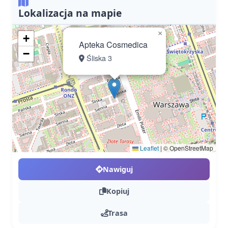
Lokalizacja na mapie
×
+
Apteka Cosmedica
−
Śliska 3
Leaflet
|
© OpenStreetMap
Nawiguj
Kopiuj
Trasa