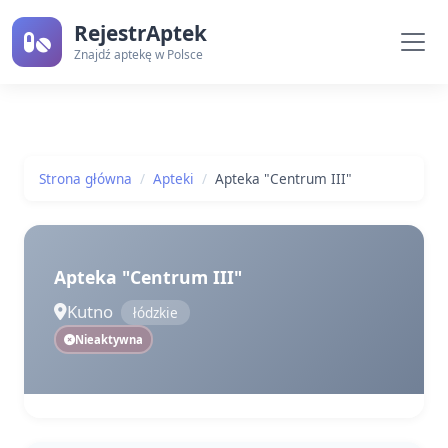
RejestrAptek
Znajdź aptekę w Polsce
Strona główna
Apteki
Apteka "Centrum III"
Apteka "Centrum III"
Kutno
łódzkie
Nieaktywna