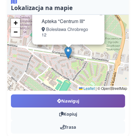
Lokalizacja na mapie
×
Apteka "Centrum III"
+
Bolesława Chrobrego
−
12
Leaflet
|
© OpenStreetMap
Nawiguj
Kopiuj
Trasa